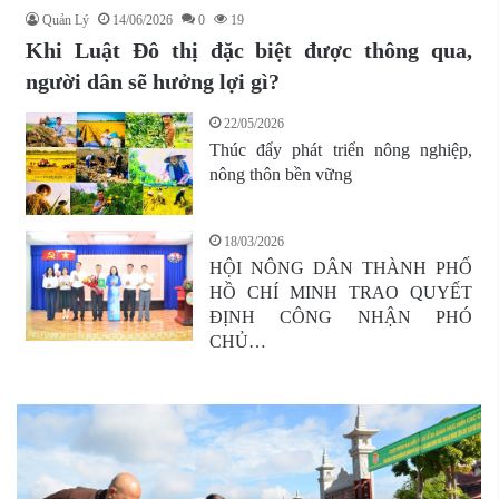
Quản Lý
14/06/2026
0
19
Khi Luật Đô thị đặc biệt được thông qua,
người dân sẽ hưởng lợi gì?
22/05/2026
Thúc đẩy phát triển nông nghiệp,
nông thôn bền vững
18/03/2026
HỘI NÔNG DÂN THÀNH PHỐ
HỒ CHÍ MINH TRAO QUYẾT
ĐỊNH CÔNG NHẬN PHÓ
CHỦ…
CHI
H
HỘI
30
NÔNG
hộ
DÂN
vi