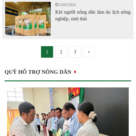
13/01/2024
Khi người nông dân làm du lịch nông
nghiệp, sinh thái
1
2
3
»
QUỸ HỖ TRỢ NÔNG DÂN