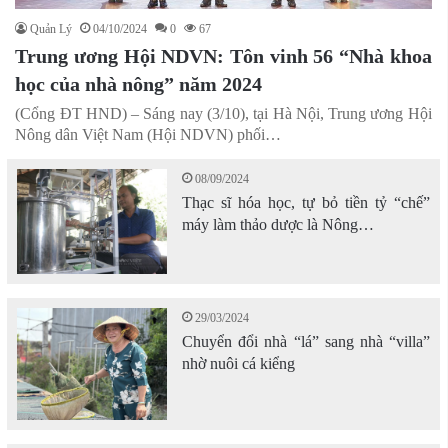
Quản Lý
04/10/2024
0
67
Trung ương Hội NDVN: Tôn vinh 56 “Nhà khoa
học của nhà nông” năm 2024
(Cổng ĐT HND) – Sáng nay (3/10), tại Hà Nội, Trung ương Hội
Nông dân Việt Nam (Hội NDVN) phối…
08/09/2024
Thạc sĩ hóa học, tự bỏ tiền tỷ “chế”
máy làm thảo dược là Nông…
29/03/2024
Chuyển đổi nhà “lá” sang nhà “villa”
nhờ nuôi cá kiểng