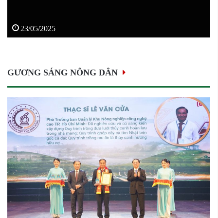
làm
theo
lời
23/05/2025
Bác
GƯƠNG SÁNG NÔNG DÂN