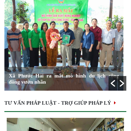
Xã Phước Hải ra mắt mô hình du lịch cộng
L
đồng vườn nhãn
2
h
TƯ VẤN PHÁP LUẬT - TRỢ GIÚP PHÁP LÝ