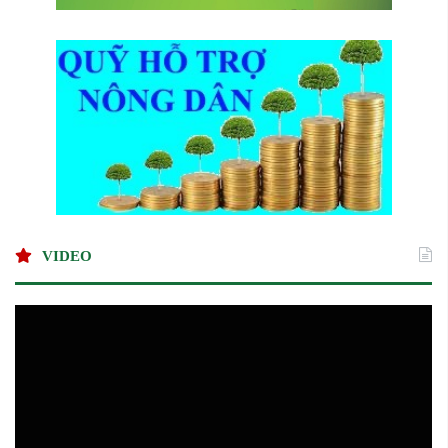
VIDEO
Nông
dân
thành
phố
Hồ
Chí
Minh