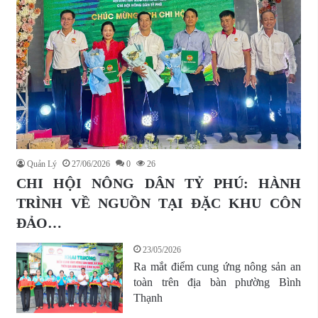
Quản Lý
27/06/2026
0
26
CHI HỘI NÔNG DÂN TỶ PHÚ: HÀNH
TRÌNH VỀ NGUỒN TẠI ĐẶC KHU CÔN
ĐẢO…
23/05/2026
Ra mắt điểm cung ứng nông sản an
toàn trên địa bàn phường Bình
Thạnh