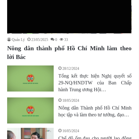
Quản Lý
23/05/2025
0
33
Nông dân thành phố Hồ Chí Minh làm theo
lời Bác
28/12/2024
Tổng kết thực hiện Nghị quyết số
29-NQ/HNDTW của Ban Chấp
hành Trung ương Hội…
18/05/2024
Nông dân Thành phố Hồ Chí Minh
học tập và làm theo tư tưởng, đạo…
16/05/2024
Chế độ ốm đau cho người lao động