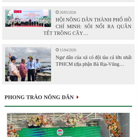
20/05/2026
HỘI NÔNG DÂN THÀNH PHỐ HỒ
CHÍ MINH: SÔI NỔI RA QUÂN
TẾT TRỒNG CÂY…
15/04/2026
Ngư dân của xã có đội tàu cá lớn nhất
TPHCM (địa phận Bà Rịa-Vũng…
PHONG TRÀO NÔNG DÂN